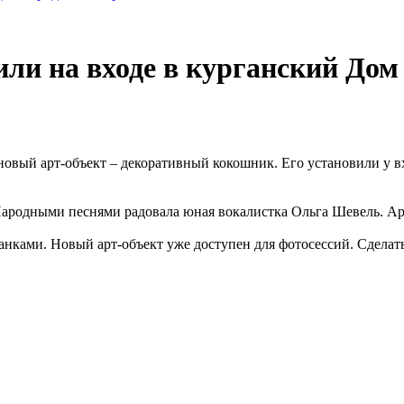
и на входе в курганский Дом 
овый арт-объект – декоративный кокошник. Его установили у вхо
Народными песнями радовала юная вокалистка Ольга Шевель. А
нками. Новый арт‑объект уже доступен для фотосессий. Сделат