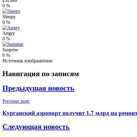
Excited
0
%
Sleepy
0
%
Angry
0
%
Surprise
0
%
Источник изображения:
Навигация по записям
Предыдущая новость
Previous post:
Курганский аэропорт получит 1,7 млрд на ремон
Следующая новость