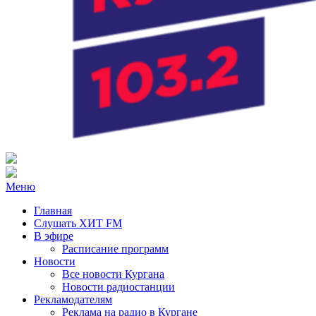
103.2 FM
Радио ХИТ FM Курган
Меню
Главная
Слушать ХИТ FM
В эфире
Расписание программ
Новости
Все новости Кургана
Новости радиостанции
Рекламодателям
Реклама на радио в Кургане