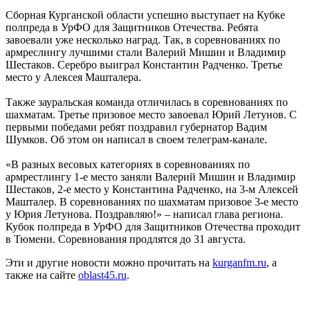
Сборная Курганской области успешно выступает на Кубке
полпреда в УрФО для Защитников Отечества. Ребята
завоевали уже несколько наград. Так, в соревнованиях по
армреслингу лучшими стали Валерий Мишин и Владимир
Шестаков. Серебро выиграл Константин Радченко. Третье
место у Алексея Машталера.
Также зауральская команда отличилась в соревнованиях по
шахматам. Третье призовое место завоевал Юрий Летунов. С
первыми победами ребят поздравил губернатор Вадим
Шумков. Об этом он написал в своем телеграм-канале.
«В разных весовых категориях в соревнованиях по
армрестлингу 1-е место заняли Валерий Мишин и Владимир
Шестаков, 2-е место у Константина Радченко, на 3-м Алексей
Машталер. В соревнованиях по шахматам призовое 3-е место
у Юрия Летунова. Поздравляю!» – написал глава региона.
Кубок полпреда в УрФО для Защитников Отечества проходит
в Тюмени. Соревнования продлятся до 31 августа.
Эти и другие новости можно прочитать на
kurganfm.ru
, а
также на сайте
oblast45.ru
.