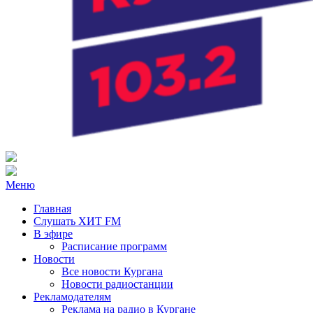
Радио ХИТ FM Курган
103.2 FM
Меню
Главная
Слушать ХИТ FM
В эфире
Расписание программ
Новости
Все новости Кургана
Новости радиостанции
Рекламодателям
Реклама на радио в Кургане