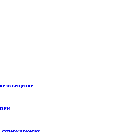
ое освещение
изни
 супермаркетах