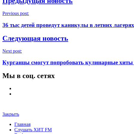
Предыдущая новость
Previous post:
36 тыс детей проведут каникулы в летних лагеря
Следующая новость
Next post:
Курганцы смогут попробовать кулинарные хиты 
Мы в соц. сетях
Закрыть
Главная
Слушать ХИТ FM