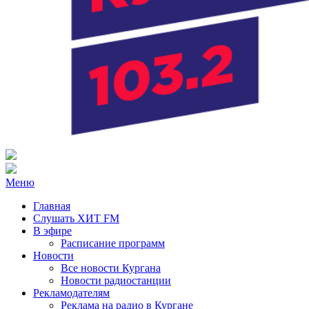
Радио ХИТ FM Курган
103.2 FM
Меню
Главная
Слушать ХИТ FM
В эфире
Расписание программ
Новости
Все новости Кургана
Новости радиостанции
Рекламодателям
Реклама на радио в Кургане