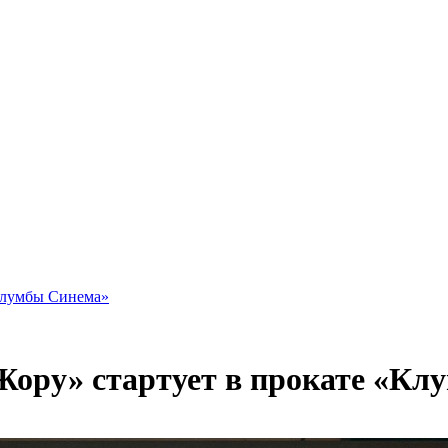
«Клумбы Синема»
Жору» стартует в прокате «Кл