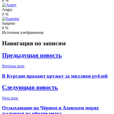
0
%
Angry
0
%
Surprise
0
%
Источник изображения:
Навигация по записям
Предыдущая новость
Previous post:
В Кургане продают кружку за миллион рублей
Следующая новость
Next post:
Отдыхающие на Чёрном и Азовском морях
жалуются на обилие медуз