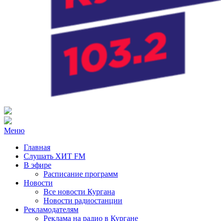
Радио ХИТ FM Курган
103.2 FM
Меню
Главная
Слушать ХИТ FM
В эфире
Расписание программ
Новости
Все новости Кургана
Новости радиостанции
Рекламодателям
Реклама на радио в Кургане