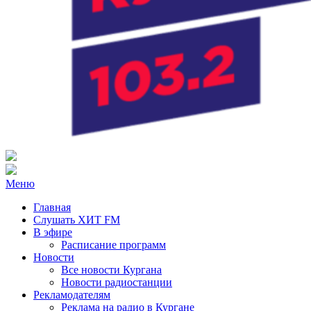
Радио ХИТ FM Курган
103.2 FM
Меню
Главная
Слушать ХИТ FM
В эфире
Расписание программ
Новости
Все новости Кургана
Новости радиостанции
Рекламодателям
Реклама на радио в Кургане