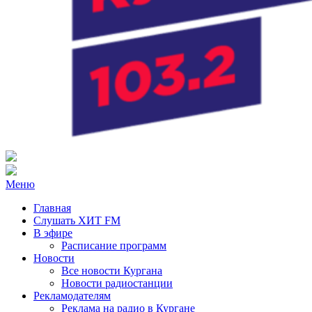
Радио ХИТ FM Курган
103.2 FM
Меню
Главная
Слушать ХИТ FM
В эфире
Расписание программ
Новости
Все новости Кургана
Новости радиостанции
Рекламодателям
Реклама на радио в Кургане