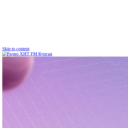
Skip to content
Радио ХИТ FM Курган
103.2 FM