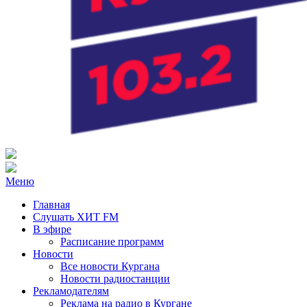
Радио ХИТ FM Курган
103.2 FM
Меню
Главная
Слушать ХИТ FM
В эфире
Расписание программ
Новости
Все новости Кургана
Новости радиостанции
Рекламодателям
Реклама на радио в Кургане