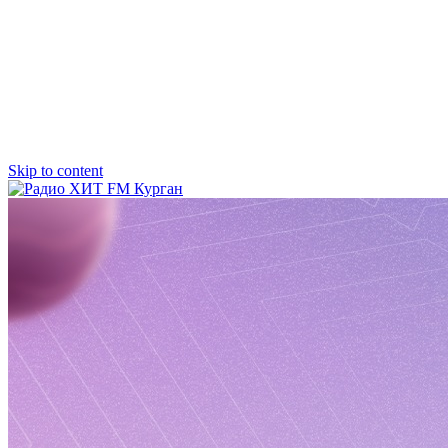
Skip to content
Радио ХИТ FM Курган
103.2 FM