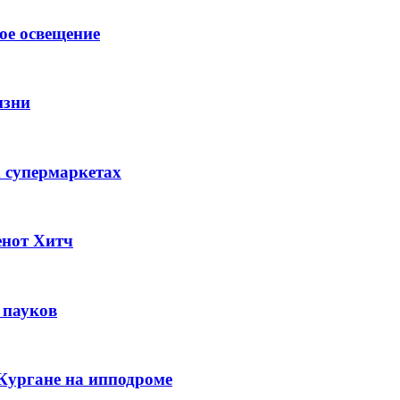
ое освещение
изни
 супермаркетах
енот Хитч
 пауков
Кургане на ипподроме