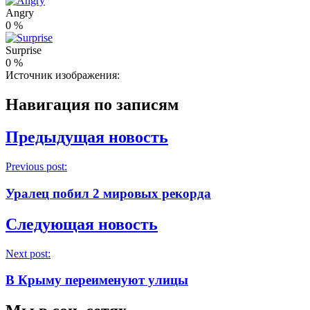
Angry
0
%
Surprise
0
%
Источник изображения:
Навигация по записям
Предыдущая новость
Previous post:
Уралец побил 2 мировых рекорда
Следующая новость
Next post:
В Крыму переименуют улицы