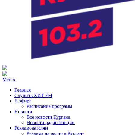
Радио ХИТ FM Курган
103.2 FM
Меню
Главная
Слушать ХИТ FM
В эфире
Расписание программ
Новости
Все новости Кургана
Новости радиостанции
Рекламодателям
Реклама на радио в Кургане