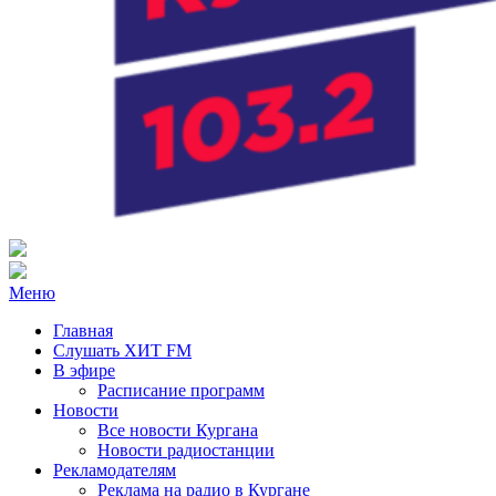
Радио ХИТ FM Курган
103.2 FM
Меню
Главная
Слушать ХИТ FM
В эфире
Расписание программ
Новости
Все новости Кургана
Новости радиостанции
Рекламодателям
Реклама на радио в Кургане