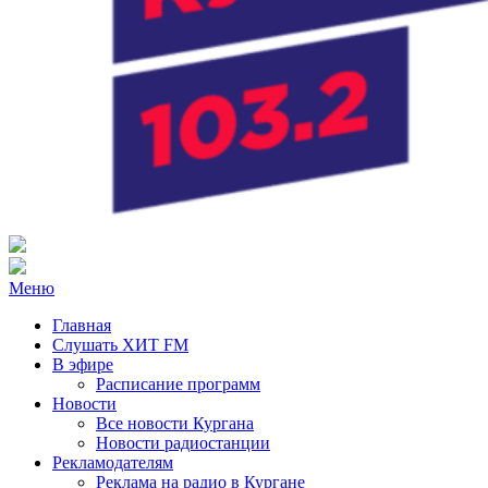
Радио ХИТ FM Курган
103.2 FM
Меню
Главная
Слушать ХИТ FM
В эфире
Расписание программ
Новости
Все новости Кургана
Новости радиостанции
Рекламодателям
Реклама на радио в Кургане