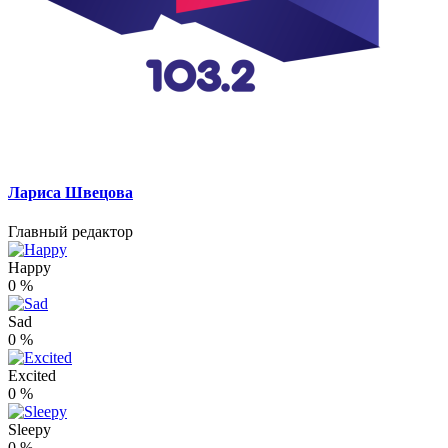
Лариса Швецова
Главный редактор
Happy
0
%
Sad
0
%
Excited
0
%
Sleepy
0
%