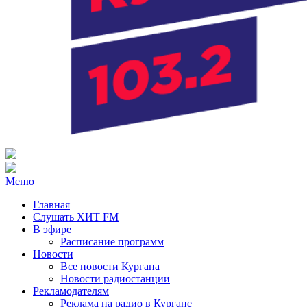
Радио ХИТ FM Курган
103.2 FM
Меню
Главная
Слушать ХИТ FM
В эфире
Расписание программ
Новости
Все новости Кургана
Новости радиостанции
Рекламодателям
Реклама на радио в Кургане