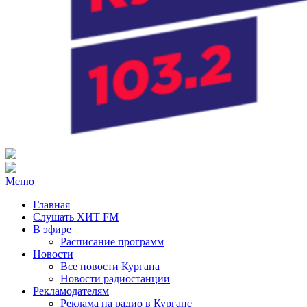
Радио ХИТ FM Курган
103.2 FM
Меню
Главная
Слушать ХИТ FM
В эфире
Расписание программ
Новости
Все новости Кургана
Новости радиостанции
Рекламодателям
Реклама на радио в Кургане