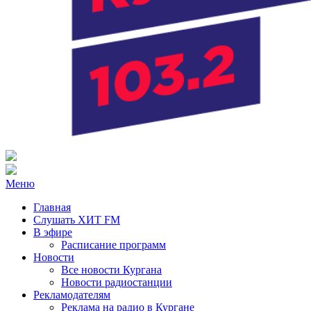
Радио ХИТ FM Курган
103.2 FM
Меню
Главная
Слушать ХИТ FM
В эфире
Расписание программ
Новости
Все новости Кургана
Новости радиостанции
Рекламодателям
Реклама на радио в Кургане