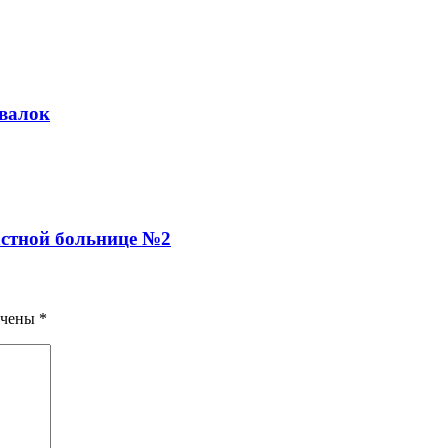
свалок
астной больнице №2
ечены
*