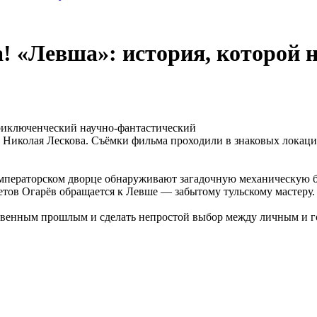
 «Левша»: история, которой н
риключенческий научно‑фантастический
а Николая Лескова. Съёмки фильма проходили в знаковых локац
 императорском дворце обнаруживают загадочную механическую 
етов Огарёв обращается к Левше — забытому тульскому мастеру.
бственным прошлым и сделать непростой выбор между личным и г