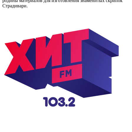
родины материалов для изготовления знаменитых скрипок
Страдивари.