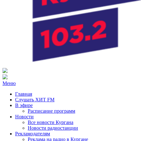
Радио ХИТ FM Курган
103.2 FM
Меню
Главная
Слушать ХИТ FM
В эфире
Расписание программ
Новости
Все новости Кургана
Новости радиостанции
Рекламодателям
Реклама на радио в Кургане