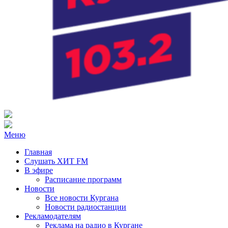
Радио ХИТ FM Курган
103.2 FM
Меню
Главная
Слушать ХИТ FM
В эфире
Расписание программ
Новости
Все новости Кургана
Новости радиостанции
Рекламодателям
Реклама на радио в Кургане