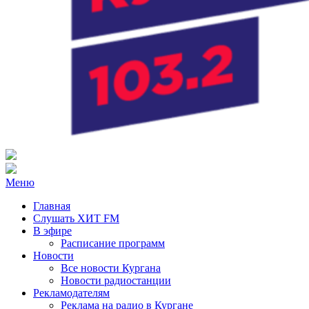
Радио ХИТ FM Курган
103.2 FM
Меню
Главная
Слушать ХИТ FM
В эфире
Расписание программ
Новости
Все новости Кургана
Новости радиостанции
Рекламодателям
Реклама на радио в Кургане