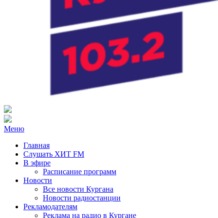
Радио ХИТ FM Курган
103.2 FM
Меню
Главная
Слушать ХИТ FM
В эфире
Расписание программ
Новости
Все новости Кургана
Новости радиостанции
Рекламодателям
Реклама на радио в Кургане