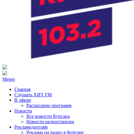
Радио ХИТ FM Курган
103.2 FM
Меню
Главная
Слушать ХИТ FM
В эфире
Расписание программ
Новости
Все новости Кургана
Новости радиостанции
Рекламодателям
Реклама на радио в Кургане