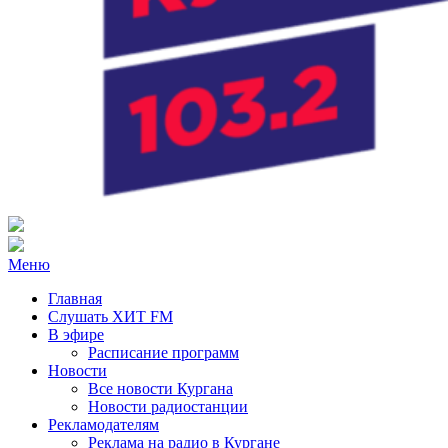
Радио ХИТ FM Курган
103.2 FM
Меню
Главная
Слушать ХИТ FM
В эфире
Расписание программ
Новости
Все новости Кургана
Новости радиостанции
Рекламодателям
Реклама на радио в Кургане