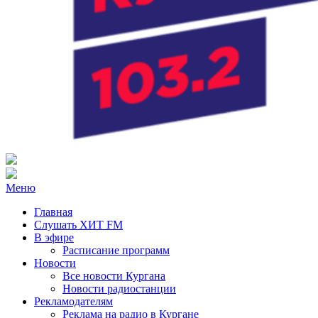
Радио ХИТ FM Курган
103.2 FM
Меню
Главная
Слушать ХИТ FM
В эфире
Расписание программ
Новости
Все новости Кургана
Новости радиостанции
Рекламодателям
Реклама на радио в Кургане