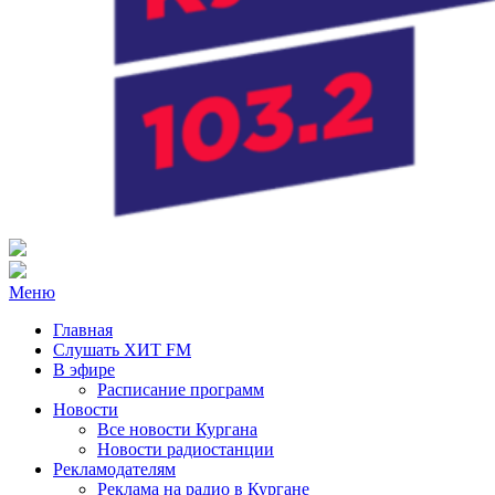
Радио ХИТ FM Курган
103.2 FM
Меню
Главная
Слушать ХИТ FM
В эфире
Расписание программ
Новости
Все новости Кургана
Новости радиостанции
Рекламодателям
Реклама на радио в Кургане