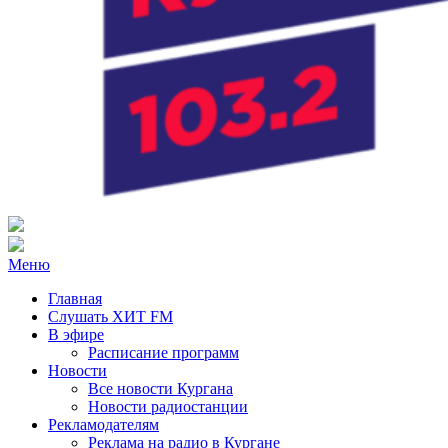
Радио ХИТ FM Курган
103.2 FM
Меню
Главная
Слушать ХИТ FM
В эфире
Расписание программ
Новости
Все новости Кургана
Новости радиостанции
Рекламодателям
Реклама на радио в Кургане