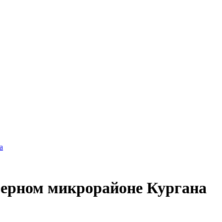
а
зерном микрорайоне Кургана