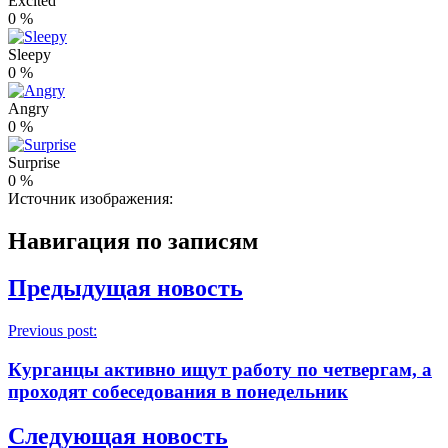
Excited
0
%
Sleepy
0
%
Angry
0
%
Surprise
0
%
Источник изображения:
Навигация по записям
Предыдущая новость
Previous post:
Курганцы активно ищут работу по четвергам, а
проходят собеседования в понедельник
Следующая новость