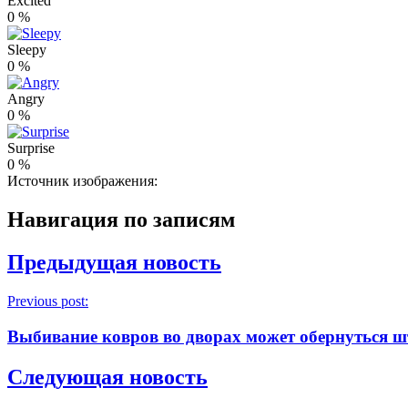
Excited
0
%
Sleepy
0
%
Angry
0
%
Surprise
0
%
Источник изображения:
Навигация по записям
Предыдущая новость
Previous post:
Выбивание ковров во дворах может обернуться 
Следующая новость