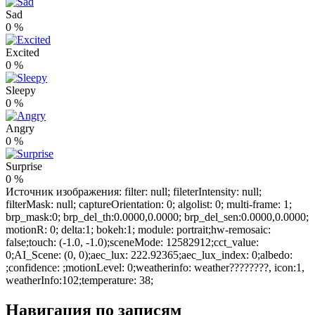
Sad
0
%
Excited
0
%
Sleepy
0
%
Angry
0
%
Surprise
0
%
Источник изображения: filter: null; fileterIntensity: null;
filterMask: null; captureOrientation: 0; algolist: 0; multi-frame: 1;
brp_mask:0; brp_del_th:0.0000,0.0000; brp_del_sen:0.0000,0.0000;
motionR: 0; delta:1; bokeh:1; module: portrait;hw-remosaic:
false;touch: (-1.0, -1.0);sceneMode: 12582912;cct_value:
0;AI_Scene: (0, 0);aec_lux: 222.92365;aec_lux_index: 0;albedo:
;confidence: ;motionLevel: 0;weatherinfo: weather????????, icon:1,
weatherInfo:102;temperature: 38;
Навигация по записям