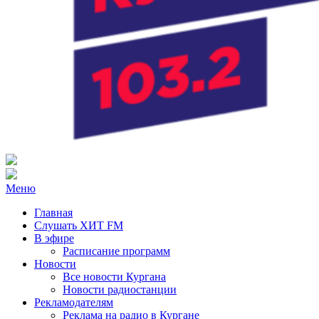
Радио ХИТ FM Курган
103.2 FM
Меню
Главная
Слушать ХИТ FM
В эфире
Расписание программ
Новости
Все новости Кургана
Новости радиостанции
Рекламодателям
Реклама на радио в Кургане