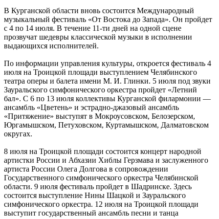
В Курганской области вновь состоится Международный
музыкальный фестиваль «От Востока до Запада». Он пройдет
с 4 по 14 июля. В течение 11-ти дней на одной сцене
прозвучат шедевры классической музыки в исполнении
выдающихся исполнителей.
По информации управления культуры, откроется фестиваль 4
июля на Троицкой площади выступлением Челябинского
театра оперы и балета имени М. И. Глинки. 5 июля под звуки
Зауральского симфонического оркестра пройдет «Летний
бал». С 6 по 13 июля коллективы Курганской филармонии —
ансамбль «Цветень» и эстрадно-джазовый ансамбль
«Притяжение» выступят в Мокроусовском, Белозерском,
Юргамышском, Петуховском, Куртамышском, Далматовском
округах.
8 июля на Троицкой площади состоится концерт народной
артистки России и Абхазии Хиблы Герзмава и заслуженного
артиста России Олега Долгова в сопровождении
Государственного симфонического оркестра Челябинской
области. 9 июля фестиваль пройдет в Шадринске. Здесь
состоится выступление Нины Шацкой и Зауральского
симфонического оркестра. 12 июля на Троицкой площади
выступит государственный ансамбль песни и танца