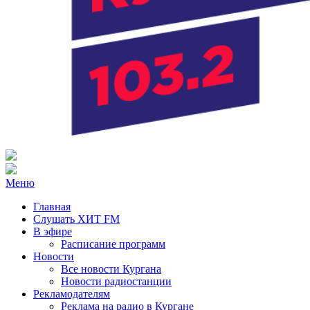
Радио ХИТ FM Курган
103.2 FM
Меню
Главная
Слушать ХИТ FM
В эфире
Расписание программ
Новости
Все новости Кургана
Новости радиостанции
Рекламодателям
Реклама на радио в Кургане