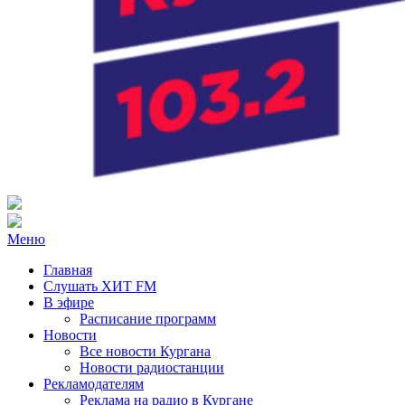
Радио ХИТ FM Курган
103.2 FM
Меню
Главная
Слушать ХИТ FM
В эфире
Расписание программ
Новости
Все новости Кургана
Новости радиостанции
Рекламодателям
Реклама на радио в Кургане