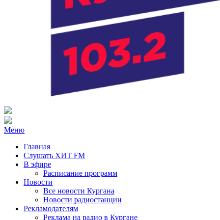
Радио ХИТ FM Курган
103.2 FM
Меню
Главная
Слушать ХИТ FM
В эфире
Расписание программ
Новости
Все новости Кургана
Новости радиостанции
Рекламодателям
Реклама на радио в Кургане