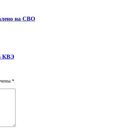
влено на СВО
в КВЭ
ечены
*