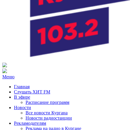
Радио ХИТ FM Курган
103.2 FM
Меню
Главная
Слушать ХИТ FM
В эфире
Расписание программ
Новости
Все новости Кургана
Новости радиостанции
Рекламодателям
Реклама на радио в Кургане