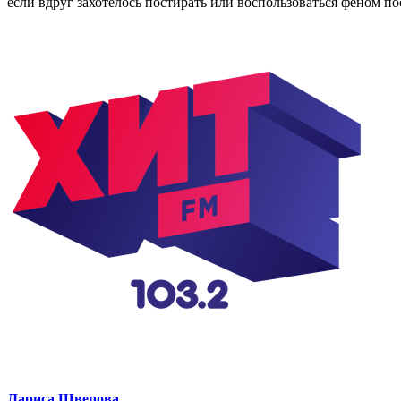
если вдруг захотелось постирать или воспользоваться феном п
Лариса Швецова