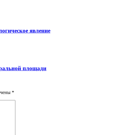
логическое явление
тральной площади
ечены
*