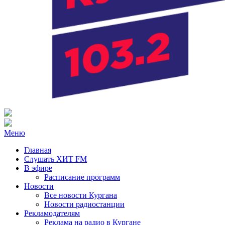
Радио ХИТ FM Курган
103.2 FM
Меню
Главная
Слушать ХИТ FM
В эфире
Расписание программ
Новости
Все новости Кургана
Новости радиостанции
Рекламодателям
Реклама на радио в Кургане