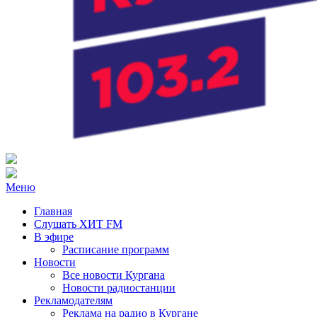
Радио ХИТ FM Курган
103.2 FM
Меню
Главная
Слушать ХИТ FM
В эфире
Расписание программ
Новости
Все новости Кургана
Новости радиостанции
Рекламодателям
Реклама на радио в Кургане