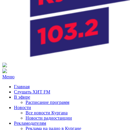
Радио ХИТ FM Курган
103.2 FM
Меню
Главная
Слушать ХИТ FM
В эфире
Расписание программ
Новости
Все новости Кургана
Новости радиостанции
Рекламодателям
Реклама на радио в Кургане