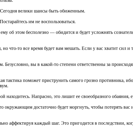
ользы.
в. Сегодня велики шансы быть обиженным.
Постарайтесь им не воспользоваться.
ь ему об этом бесполезно — обидится и будет усложнять сознате
о что-то все время будет вам мешать. Если у вас хватит сил и 
 Безусловно, вы в какой-то степени ответственны за происходяще
я тактика поможет приструнить самого грозно противника, ибо к
вум.
й находитесь. Напрасно, это лишит ее своеобразного обаяния, ей
что окружающим достаточно будет моргнуть, чтобы потерять вас
льно аффектируя каждый шаг. Это пригодится в последствии, ког