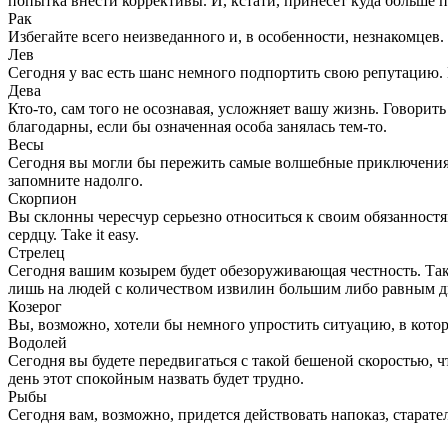
попытка внести коррективы. И, кстати, принесет куда больше п
Рак
Избегайте всего неизведанного и, в особенности, незнакомце
Лев
Сегодня у вас есть шанс немного подпортить свою репутацию. 
Дева
Кто-то, сам того не осознавая, усложняет вашу жизнь. Говорит
благодарны, если бы означенная особа занялась тем-то.
Весы
Сегодня вы могли бы пережить самые волшебные приключения, н
запомните надолго.
Скорпион
Вы склонны чересчур серьезно относиться к своим обязанностям.
сердцу. Take it easy.
Стрелец
Сегодня вашим козырем будет обезоруживающая честность. Така
лишь на людей с количеством извилин большим либо равным д
Козерог
Вы, возможно, хотели бы немного упростить ситуацию, в которо
Водолей
Сегодня вы будете передвигаться с такой бешеной скоростью, 
день этот спокойным назвать будет трудно.
Рыбы
Сегодня вам, возможно, придется действовать напоказ, старате