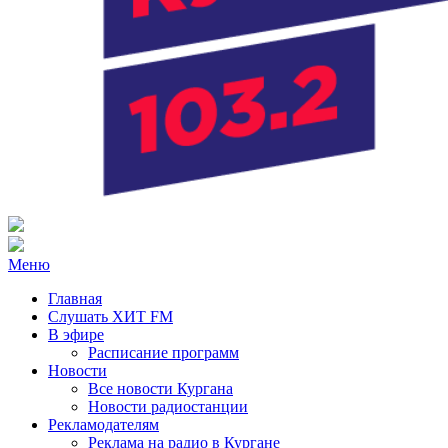
Радио ХИТ FM Курган
103.2 FM
Меню
Главная
Слушать ХИТ FM
В эфире
Расписание программ
Новости
Все новости Кургана
Новости радиостанции
Рекламодателям
Реклама на радио в Кургане