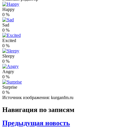
Happy
0
%
Sad
0
%
Excited
0
%
Sleepy
0
%
Angry
0
%
Surprise
0
%
Источник изображения: kurganfm.ru
Навигация по записям
Предыдущая новость