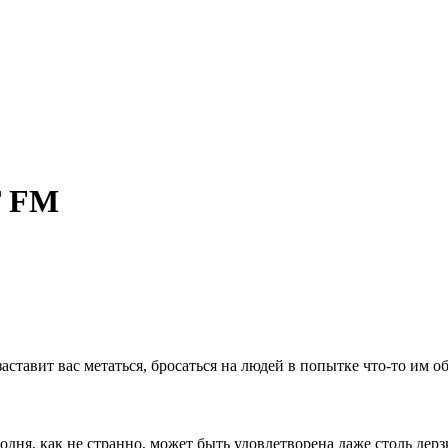
Т FM
ставит вас метаться, бросаться на людей в попытке что-то им объя
одня, как не странно, может быть удовлетворена даже столь дерз