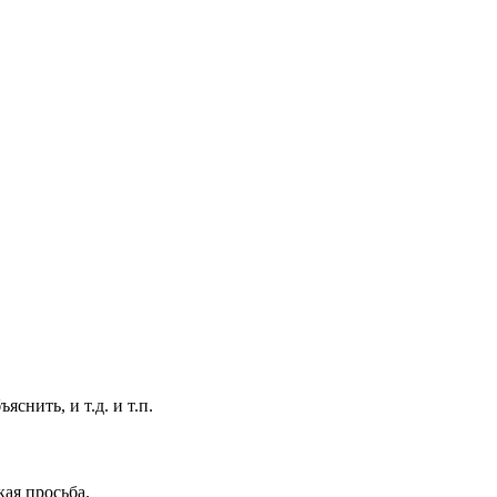
снить, и т.д. и т.п.
кая просьба.