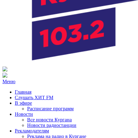
Радио ХИТ FM Курган
103.2 FM
Меню
Главная
Слушать ХИТ FM
В эфире
Расписание программ
Новости
Все новости Кургана
Новости радиостанции
Рекламодателям
Реклама на радио в Кургане