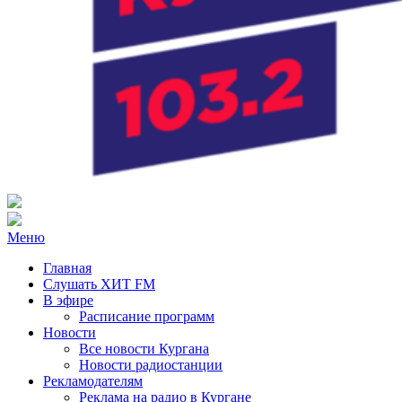
Радио ХИТ FM Курган
103.2 FM
Меню
Главная
Слушать ХИТ FM
В эфире
Расписание программ
Новости
Все новости Кургана
Новости радиостанции
Рекламодателям
Реклама на радио в Кургане