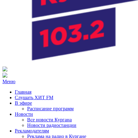
Радио ХИТ FM Курган
103.2 FM
Меню
Главная
Слушать ХИТ FM
В эфире
Расписание программ
Новости
Все новости Кургана
Новости радиостанции
Рекламодателям
Реклама на радио в Кургане