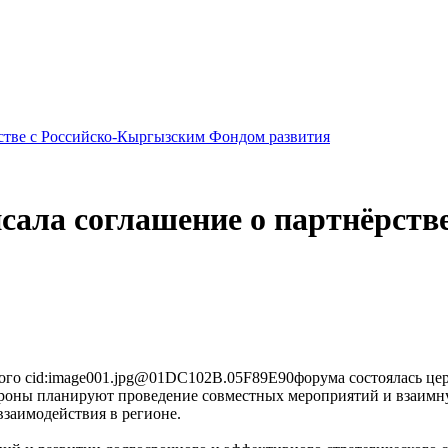
стве с Российско-Кыргызским Фондом развития
сала соглашение о партнёрств
кого cid:image001.jpg@01DC102B.05F89E90форума состоялась це
ороны планируют проведение совместных мероприятий и взаим
взаимодействия в регионе.