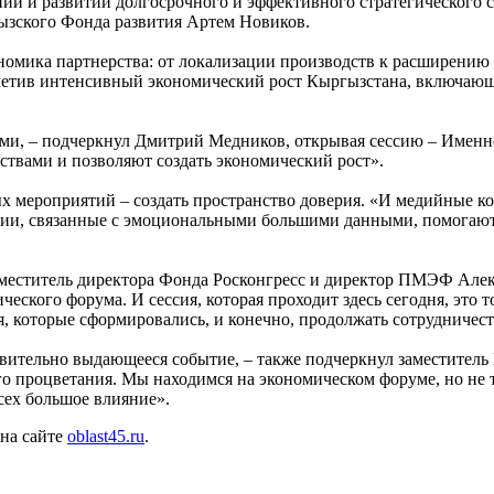
ий и развитии долгосрочного и эффективного стратегического 
ызского Фонда развития Артем Новиков.
омика партнерства: от локализации производств к расширению
тметив интенсивный экономический рост Кыргызстана, включаю
ьми, – подчеркнул Дмитрий Медников, открывая сессию – Именн
твами и позволяют создать экономический рост».
х мероприятий – создать пространство доверия. «И медийные ко
ии, связанные с эмоциональными большими данными, помогают 
меститель директора Фонда Росконгресс и директор ПМЭФ Алекс
ского форума. И сессия, которая проходит здесь сегодня, это 
я, которые сформировались, и конечно, продолжать сотрудничест
твительно выдающееся событие, – также подчеркнул заместител
го процветания. Мы находимся на экономическом форуме, но не
сех большое влияние».
 на сайте
oblast45.ru
.