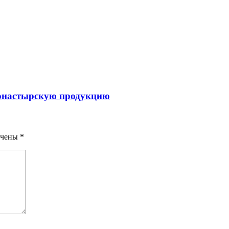
монастырскую продукцию
ечены
*