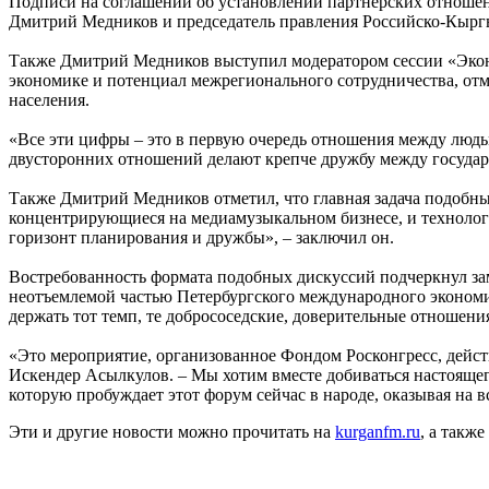
Подписи на соглашении об установлении партнерских отношен
Дмитрий Медников и председатель правления Российско-Кырг
Также Дмитрий Медников выступил модератором сессии «Экон
экономике и потенциал межрегионального сотрудничества, о
населения.
«Все эти цифры – это в первую очередь отношения между люд
двусторонних отношений делают крепче дружбу между государс
Также Дмитрий Медников отметил, что главная задача подобны
концентрирующиеся на медиамузыкальном бизнесе, и технолог
горизонт планирования и дружбы», – заключил он.
Востребованность формата подобных дискуссий подчеркнул за
неотъемлемой частью Петербургского международного экономиче
держать тот темп, те добрососедские, доверительные отношени
«Это мероприятие, организованное Фондом Росконгресс, дейс
Искендер Асылкулов. – Мы хотим вместе добиваться настояще
которую пробуждает этот форум сейчас в народе, оказывая на в
Эти и другие новости можно прочитать на
kurganfm.ru
, а также