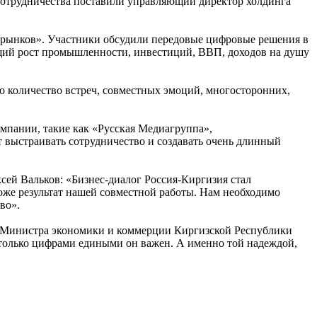
сотрудничества поставили управляющий директор холдинга
 рынков». Участники обсудили передовые цифровые решения в
щий рост промышленности, инвестиций, ВВП, доходов на душу
о количество встреч, совместных эмоций, многосторонних,
мпании, такие как «Русская Медиагруппа»,
выстраивать сотрудничество и создавать очень длинный
ей Вальков: «Бизнес-диалог Россия-Киргизия стал
тоже результат нашей совместной работы. Нам необходимо
во».
ь Министра экономики и коммерции Киргизской Республики
 только цифрами едиными он важен. А именно той надеждой,