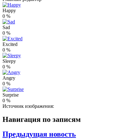
Happy
0
%
Sad
0
%
Excited
0
%
Sleepy
0
%
Angry
0
%
Surprise
0
%
Источник изображения:
Навигация по записям
Предыдущая новость