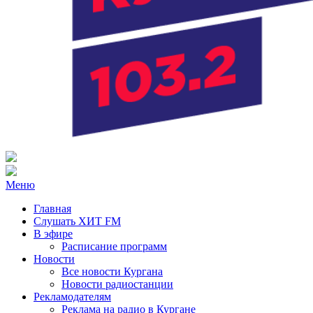
Радио ХИТ FM Курган
103.2 FM
Меню
Главная
Слушать ХИТ FM
В эфире
Расписание программ
Новости
Все новости Кургана
Новости радиостанции
Рекламодателям
Реклама на радио в Кургане