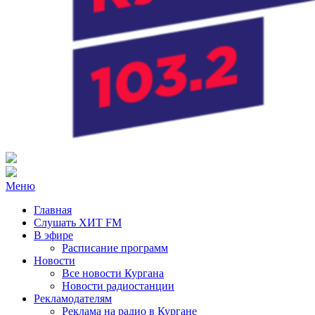
Радио ХИТ FM Курган
103.2 FM
Меню
Главная
Слушать ХИТ FM
В эфире
Расписание программ
Новости
Все новости Кургана
Новости радиостанции
Рекламодателям
Реклама на радио в Кургане