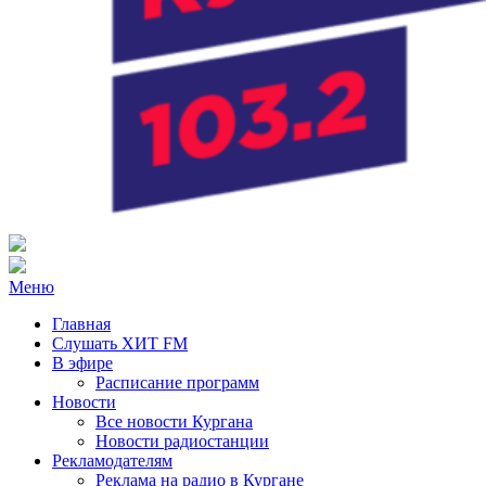
Радио ХИТ FM Курган
103.2 FM
Меню
Главная
Слушать ХИТ FM
В эфире
Расписание программ
Новости
Все новости Кургана
Новости радиостанции
Рекламодателям
Реклама на радио в Кургане