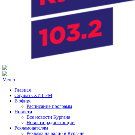
Радио ХИТ FM Курган
103.2 FM
Меню
Главная
Слушать ХИТ FM
В эфире
Расписание программ
Новости
Все новости Кургана
Новости радиостанции
Рекламодателям
Реклама на радио в Кургане